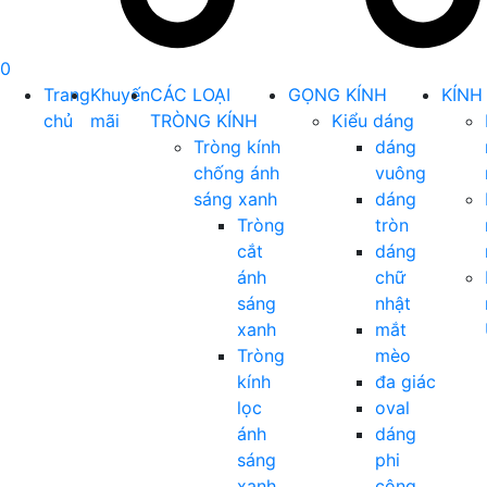
0
Trang
Khuyến
CÁC LOẠI
GỌNG KÍNH
KÍNH
chủ
mãi
TRÒNG KÍNH
Kiểu dáng
Tròng kính
dáng
chống ánh
vuông
sáng xanh
dáng
Tròng
tròn
cắt
dáng
ánh
chữ
sáng
nhật
xanh
mắt
Tròng
mèo
kính
đa giác
lọc
oval
ánh
dáng
sáng
phi
xanh
công