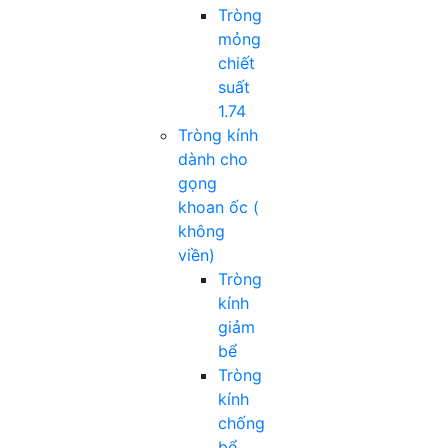
Tròng
mỏng
chiết
suất
1.74
Tròng kính
dành cho
gọng
khoan ốc (
không
viền)
Tròng
kính
giảm
bể
Tròng
kính
chống
bể