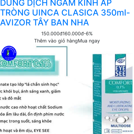
DUNG DỊCH NGÂM KÍNH ÁP
TRÒNG UINCA CLASICA 350ml-
AVIZOR TÂY BAN NHA
150.000đ
160.000đ
-6%
Thêm vào giỏ hàng
Mua ngay