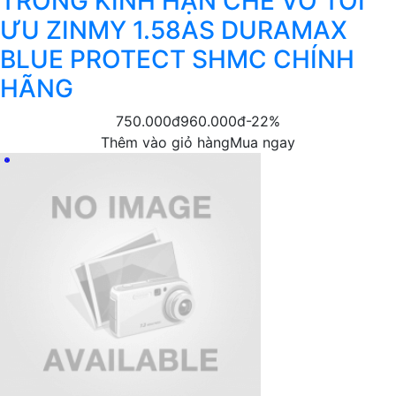
TRÒNG KÍNH HẠN CHẾ VỠ TỐI
ƯU ZINMY 1.58AS DURAMAX
BLUE PROTECT SHMC CHÍNH
HÃNG
750.000đ
960.000đ
-22%
Thêm vào giỏ hàng
Mua ngay