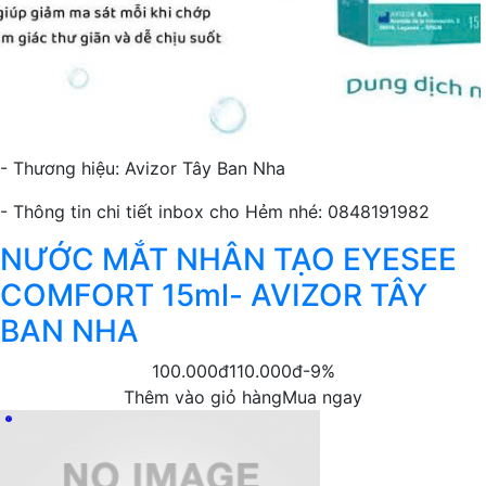
- Thương hiệu: Avizor Tây Ban Nha
- Thông tin chi tiết inbox cho Hẻm nhé: 0848191982
NƯỚC MẮT NHÂN TẠO EYESEE
COMFORT 15ml- AVIZOR TÂY
BAN NHA
100.000đ
110.000đ
-9%
Thêm vào giỏ hàng
Mua ngay