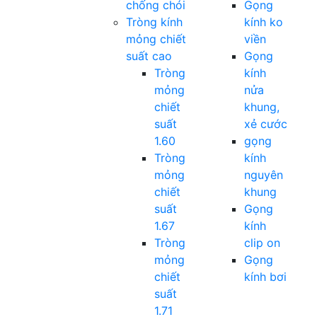
chống chói
Gọng
Tròng kính
kính ko
mỏng chiết
viền
suất cao
Gọng
Tròng
kính
mỏng
nửa
chiết
khung,
suất
xẻ cước
1.60
gọng
Tròng
kính
mỏng
nguyên
chiết
khung
suất
Gọng
1.67
kính
Tròng
clip on
mỏng
Gọng
chiết
kính bơi
suất
1.71