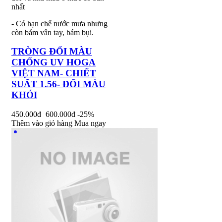
nhất
- Có hạn chế nước mưa nhưng
còn bám vân tay, bám bụi.
TRÒNG ĐỔI MÀU
CHỐNG UV HOGA
VIỆT NAM- CHIẾT
SUẤT 1.56- ĐỔI MÀU
KHÓI
450.000đ
600.000đ
-25%
Thêm vào giỏ hàng
Mua ngay