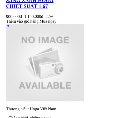
SÁNG XANH HOGA
CHIẾT SUẤT 1.67
900.000đ
1.150.000đ
-22%
Thêm vào giỏ hàng
Mua ngay
Thương hiệu: Hoga Việt Nam
- Chống chói, chống tia uv,