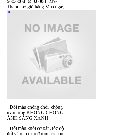
500.000đ
650.000đ
-23%
Thêm vào giỏ hàng
Mua ngay
- Đổi màu chống chói, chống
uv nhưng KHÔNG CHỐNG
ÁNH SÁNG XANH
- Đổi màu khói cơ bản, tốc độ
đổi và nhả màu ở mức cơ bản