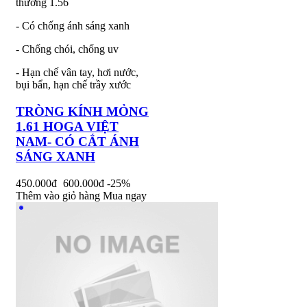
thường 1.56
- Có chống ánh sáng xanh
- Chống chói, chống uv
- Hạn chế vân tay, hơi nước,
bụi bẩn, hạn chế trầy xước
TRÒNG KÍNH MỎNG
1.61 HOGA VIỆT
NAM- CÓ CẮT ÁNH
SÁNG XANH
450.000đ
600.000đ
-25%
Thêm vào giỏ hàng
Mua ngay