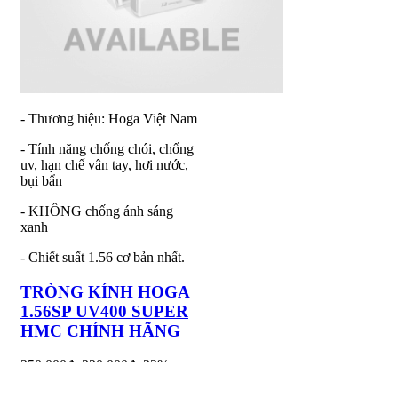
- Thương hiệu: Hoga Việt Nam
- Tính năng chống chói, chống
uv, hạn chế vân tay, hơi nước,
bụi bẩn
- KHÔNG chống ánh sáng
xanh
- Chiết suất 1.56 cơ bản nhất.
TRÒNG KÍNH HOGA
1.56SP UV400 SUPER
HMC CHÍNH HÃNG
250.000đ
320.000đ
-22%
Thêm vào giỏ hàng
Mua ngay