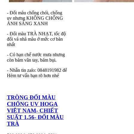
- Đổi màu chống chói, chống
uv nhưng KHÔNG CHỐNG
ÁNH SÁNG XANH
- Đổi màu TRÀ NHẠT, tốc độ
đổi và nhả màu ở mức cơ bản
nhất
- Có hạn chế nước mưa nhưng
còn bám vân tay, bám bụi.
- Nhắn tin zalo: 0848191982 để
Hẻm tư vấn bạn rõ hơn nhé
TRÒNG ĐỔI MÀU
CHỐNG UV HOGA
VIỆT NAM- CHIẾT
SUẤT 1.56- ĐỔI MÀU
TRÀ